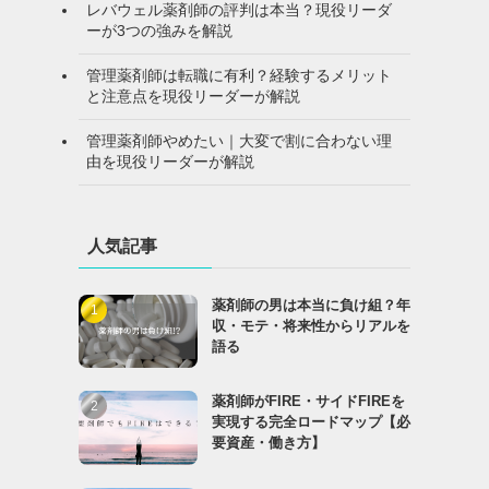
レバウェル薬剤師の評判は本当？現役リーダ
ーが3つの強みを解説
管理薬剤師は転職に有利？経験するメリット
と注意点を現役リーダーが解説
管理薬剤師やめたい｜大変で割に合わない理
由を現役リーダーが解説
人気記事
薬剤師の男は本当に負け組？年
収・モテ・将来性からリアルを
語る
薬剤師がFIRE・サイドFIREを
実現する完全ロードマップ【必
要資産・働き方】