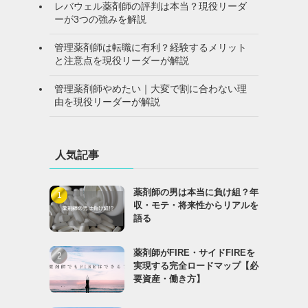
レバウェル薬剤師の評判は本当？現役リーダ
ーが3つの強みを解説
管理薬剤師は転職に有利？経験するメリット
と注意点を現役リーダーが解説
管理薬剤師やめたい｜大変で割に合わない理
由を現役リーダーが解説
人気記事
薬剤師の男は本当に負け組？年
収・モテ・将来性からリアルを
語る
薬剤師がFIRE・サイドFIREを
実現する完全ロードマップ【必
要資産・働き方】