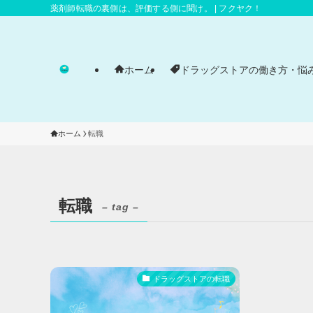
薬剤師転職の裏側は、評価する側に聞け。 | フクヤク！
ホーム
ドラッグストアの働き方・悩
ホーム
転職
転職
– tag –
ドラッグストアの転職